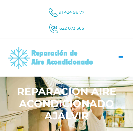
91 424 96 77
622 073 365
REPARACIÓN AIRE
ACONDICIONADO
AJALVIR