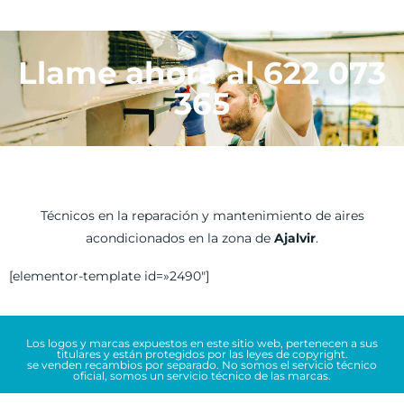
Llame ahora al 622 073
365
Técnicos en la reparación y mantenimiento de aires
acondicionados en la zona de
Ajalvir
.
[elementor-template id=»2490″]
Los logos y marcas expuestos en este sitio web, pertenecen a sus
titulares y están protegidos por las leyes de copyright.
se venden recambios por separado. No somos el servicio técnico
oficial, somos un servicio técnico de las marcas.
Copyright © 2026 Unisafer Servicios S.L. Todos los derechos