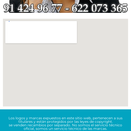
Los logos y marcas expuestos en este sitio web, pertenecen a sus
titulares y están protegidos por las leyes de copyright.
se venden recambios por separado. No somos el servicio técnico
oficial, somos un servicio técnico de las marcas.