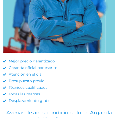
Mejor precio garantizado
Garantía oficial por escrito
Atención en el día
Presupuesto previo
Técnicos cualificados
Todas las marcas
Desplazamiento gratis
Averías de aire acondicionado en Arganda