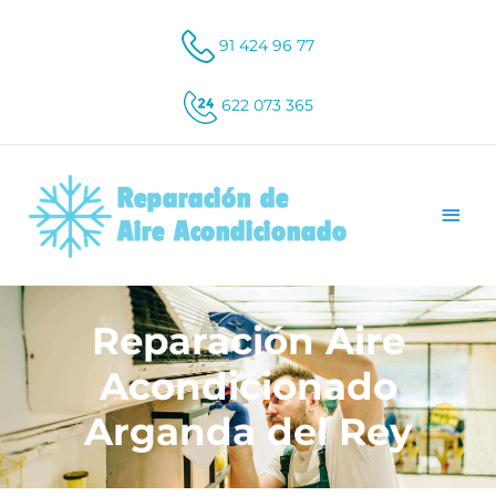
91 424 96 77
622 073 365
Reparación Aire
Acondicionado
Arganda del Rey