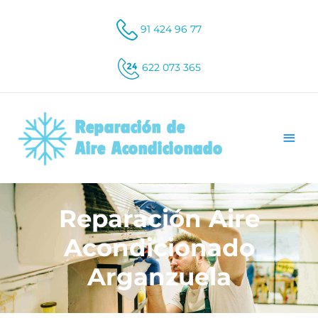
91 424 96 77
622 073 365
Reparación Aire
Acondicionado
Arganzuela