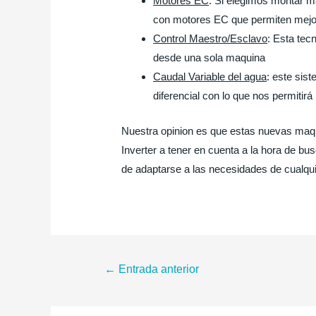
Motores EC
: Si elegimos montar m
con motores EC que permiten mejora
Control Maestro/Esclavo
: Esta tec
desde una sola maquina
Caudal Variable del agua
: este sis
diferencial con lo que nos permitir
Nuestra opinion es que estas nuevas maq
Inverter a tener en cuenta a la hora de b
de adaptarse a las necesidades de cualquie
Navegación
←
Entrada anterior
de
entradas