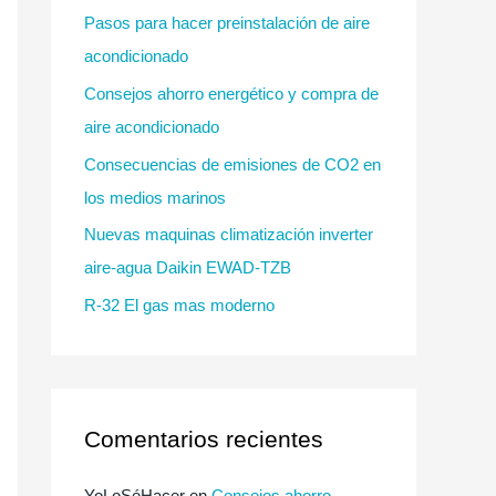
p
Pasos para hacer preinstalación de aire
o
acondicionado
r
Consejos ahorro energético y compra de
:
aire acondicionado
Consecuencias de emisiones de CO2 en
los medios marinos
Nuevas maquinas climatización inverter
aire-agua Daikin EWAD-TZB
R-32 El gas mas moderno
Comentarios recientes
YoLoSéHacer
en
Consejos ahorro