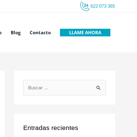
622 073 365
LLAME AHORA
o
Blog
Contacto
B
u
s
c
a
Entradas recientes
r