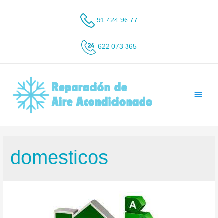
Ir
al
91 424 96 77
contenido
622 073 365
Men
princ
domesticos