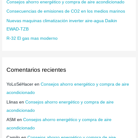
Consejos ahorro energético y compra de aire acondicionado
r
Consecuencias de emisiones de CO2 en los medios marinos
:
Nuevas maquinas climatización inverter aire-agua Daikin
EWAD-TZB
R-32 El gas mas moderno
Comentarios recientes
YoLoSéHacer
en
Consejos ahorro energético y compra de aire
acondicionado
Llinas
en
Consejos ahorro energético y compra de aire
acondicionado
ASM
en
Consejos ahorro energético y compra de aire
acondicionado
Camilo
en
Consejos ahorro energético y compra de aire