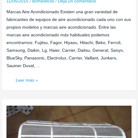
11/05/2015
/
domesticos
/
Deja un comentario
Marcas Aire Acondicionado Existen una gran variedad de
fabricantes de equipos de aire acondicionado cada uno con sus
propios modelos y marcas aire acondicionado. Entre las
marcas aire acondicionado más habituales podemos
encontrarnos: Fujitsu, Fagor, Hiyasu, Hitachi, Beko, Ferroli,
Samsung, Daikin, Lg, Haier, Carrier, Daitsu, General, Sanyo,
BlueSky, Panasonic, Electrolux, Carrier, Vaillant, Junkers,
Sauiner Duval, …
Marcas
Leer más »
Aire
Acondicionado