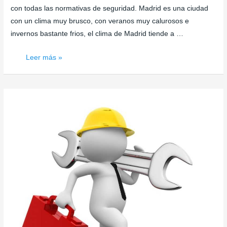
con todas las normativas de seguridad. Madrid es una ciudad
con un clima muy brusco, con veranos muy calurosos e
invernos bastante frios, el clima de Madrid tiende a …
Empresas
Leer más »
de
Reparación
de
Aire
Acondicionado
en
Madrid