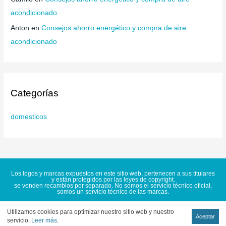
acondicionado
Anton
en
Consejos ahorro energético y compra de aire
acondicionado
Categorías
domesticos
Los logos y marcas expuestos en este sitio web, pertenecen a sus titulares
y están protegidos por las leyes de copyright.
se venden recambios por separado. No somos el servicio técnico oficial,
somos un servicio técnico de las marcas.
Copyright © 2026 Unisafer Servicios S.L. Todos los derechos reservados. |
Aviso legal | Política de Privacidad | Política de Cookies
|
Sitemap
Utilizamos cookies para optimizar nuestro sitio web y nuestro
[elementor-template id="2308"]
Aceptar
servicio.
Leer más
.