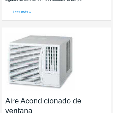
algunas de las averías mas comunes dadas por …
Consejos
Leer más »
de
mantenimiento
Aire Acondicionado de
ventana