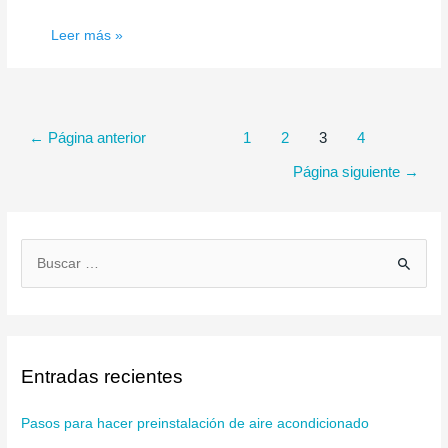
Equipos
Leer más »
Roof-
Top
Paginación
←
Página anterior
1
2
3
4
de
Página siguiente
→
entradas
B
u
s
c
a
Entradas recientes
r
p
Pasos para hacer preinstalación de aire acondicionado
o