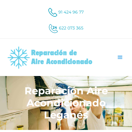
91 424 96 77
622 073 365
Reparación Aire
Acondicionado
Leganés