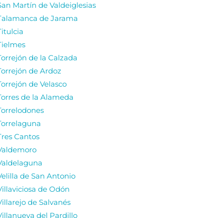
San Martín de Valdeiglesias
Talamanca de Jarama
Titulcia
Tielmes
Torrejón de la Calzada
Torrejón de Ardoz
Torrejón de Velasco
Torres de la Alameda
Torrelodones
Torrelaguna
Tres Cantos
Valdemoro
Valdelaguna
Velilla de San Antonio
Villaviciosa de Odón
Villarejo de Salvanés
Villanueva del Pardillo