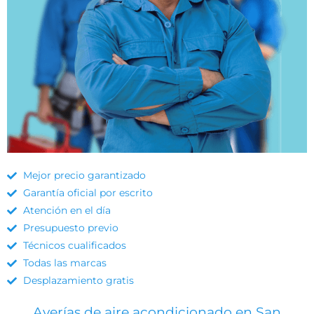
Mejor precio garantizado
Garantía oficial por escrito
Atención en el día
Presupuesto previo
Técnicos cualificados
Todas las marcas
Desplazamiento gratis
Averías de aire acondicionado en San