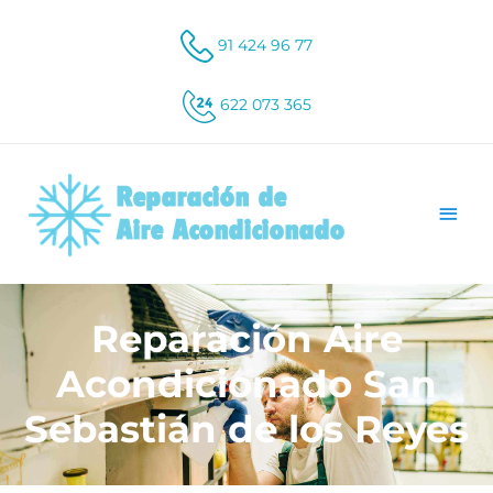
91 424 96 77
622 073 365
Reparación Aire
Acondicionado San
Sebastián de los Reyes