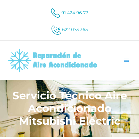
91 424 96 77
622 073 365
Servicio Técnico Aire
Acondicionado
Mitsubishi Electric