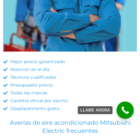
Mejor precio garantizado
Atención en el día
Técnicos cualificados
Presupuesto previo
Todas las marcas
Garantía oficial por escrito
Desplazamiento gratis
LLAME AHORA
Averías de aire acondicionado Mitsubishi
Electric frecuentes