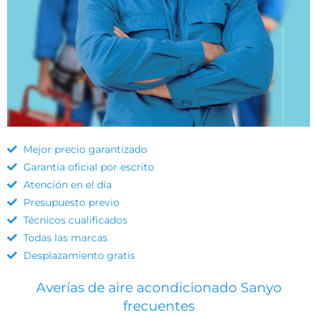
Mejor precio garantizado
Garantía oficial por escrito
Atención en el día
Presupuesto previo
Técnicos cualificados
Todas las marcas
Desplazamiento gratis
Averías de aire acondicionado Sanyo
frecuentes