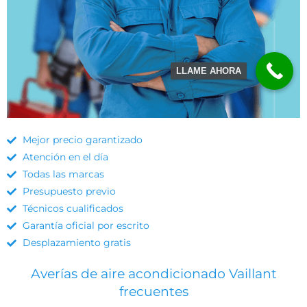
LLAME AHORA
Mejor precio garantizado
Atención en el día
Todas las marcas
Presupuesto previo
Técnicos cualificados
Garantía oficial por escrito
Desplazamiento gratis
Averías de aire acondicionado Vaillant
frecuentes